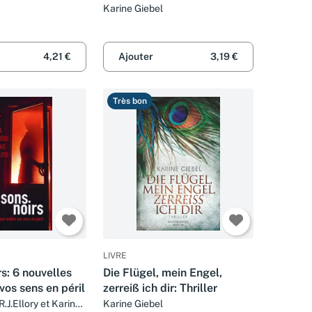
Karine Giebel
4,21 €
Ajouter
3,19 €
Très bon
LIVRE
rs: 6 nouvelles
Die Flügel, mein Engel,
vos sens en péril
zerreiß ich dir: Thriller
.J.Ellory et Karine
Karine Giebel