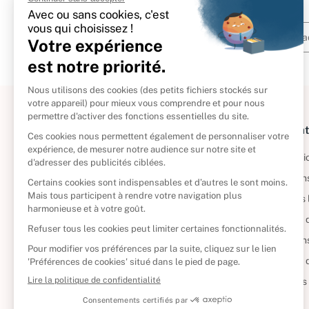
À propos
Informat
Politique de retour
Informatio
Reprendre vos livres
Condition
Qui sommes-nous ?
Mentions 
Foire aux questions
Politique 
Nos engagements
Condition
CD d'occasion
Politique
DVD d'occasion
Gérer vos
Livres d’occasion