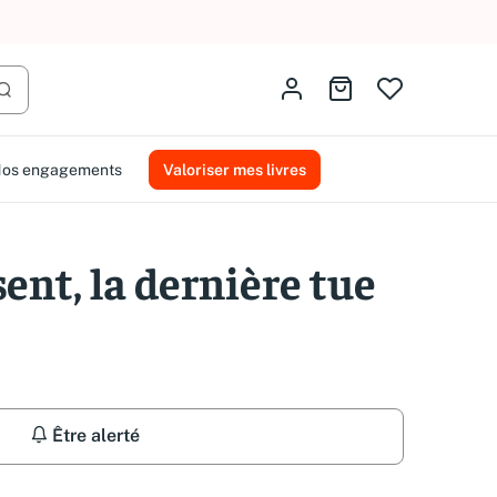
AMMAREAL.
Identifiez-vous
Aller au panier
Lancer la recherche
os engagements
Valoriser mes livres
ent, la dernière tue
Être alerté