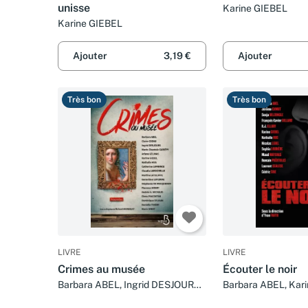
unisse
Karine GIEBEL
Karine GIEBEL
Ajouter
3,19 €
Ajouter
Très bon
Très bon
LIVRE
LIVRE
Crimes au musée
Écouter le noir
Barbara ABEL, Ingrid DESJOURS,
Barbara ABEL, Kar
Karine GIEBEL et Nathalie HUG
Nathalie HUG, La