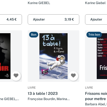
Karine GIEBEL
Karine Giebel
4,45 €
Ajouter
3,19 €
Ajouter
Bon
Très bon
LIVRE
LIVRE
13 à table ! 2023
Frissons noi
pour mettre 
ine GIEBEL,
Françoise Bourdin, Marina
urent SCALESE
Carrère d'Encausse, François d'
Barbara Abel, R