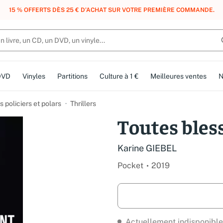
, DES POINTS, DES RÉCOMPENSES :
REJOIGNEZ GRATUITEMENT LE CLUB 
DVD
Vinyles
Partitions
Culture à 1 €
Meilleures ventes
N
 policiers et polars
Thrillers
Toutes bless
Karine GIEBEL
Pocket
2019
Actuellement indisponible