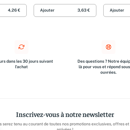
r DILLARD
Epenoux, Karine Giebel,
Giebel
Raphaëlle Giordano, Alexandra
4,26 €
Ajouter
3,63 €
Ajouter
Lapierre, Cyril Lignac, Agnès
Martin-Lugand, Romain
Puertolas, Mohamed Mbougar
Sarr et Thomas Pesquet
rs dans les 30 jours suivant
Des questions ? Notre équip
l'achat
là pour vous et répond sou
ouvrées.
Inscrivez-vous à notre newsletter
us serez tenu au courant de toutes nos promotions exclusives, offres et
arrivées !