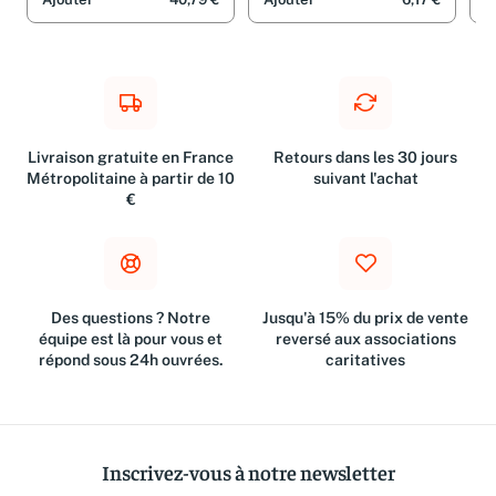
Arc
un champs commun de
Ajouter
40,79 €
Ajouter
6,17 €
A
réflexion pour l'action
Livraison gratuite en France
Retours dans les 30 jours
Métropolitaine à partir de 10
suivant l'achat
€
Des questions ? Notre
Jusqu'à 15% du prix de vente
équipe est là pour vous et
reversé aux associations
répond sous 24h ouvrées.
caritatives
Inscrivez-vous à notre newsletter