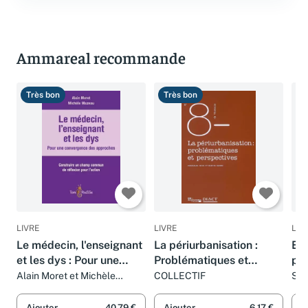
Ammareal recommande
Très bon
Très bon
T
LIVRE
LIVRE
LIV
Le médecin, l'enseignant
La périurbanisation :
Et 
et les dys : Pour une
Problématiques et
per
convergence des
perspectives
Alain Moret et Michèle
COLLECTIF
San
Mazeau
Gon
approches : Construire