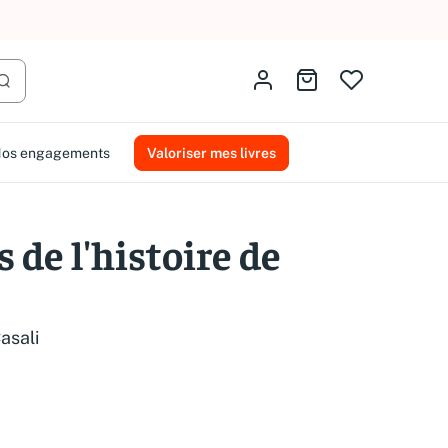
AMMAREAL.
Identifiez-vous
Aller au panier
Lancer la recherche
os engagements
Valoriser mes livres
s de l'histoire de
Casali