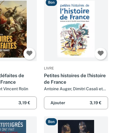
Bon
LIVRE
 défaites de
Petites histoires de l'histoire
e France
de France
et Vincent Rolin
Antoine Auger, Dimitri Casali et
Ronan Badel
3,19 €
Ajouter
3,19 €
Bon