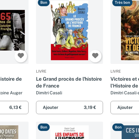
Bon
Très bon
LIVRE
LIVRE
istoire de
Le Grand procès de l'histoire
Victoires et
de France
l'Histoire d
ntoine Auger
Dimitri Casali
Dimitri Casali 
6,13 €
Ajouter
3,19 €
Ajouter
Bon
Bon