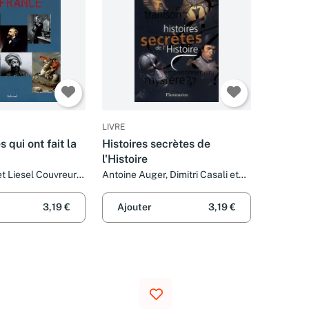
LIVRE
 qui ont fait la
Histoires secrètes de
l'Histoire
et Liesel Couvreur-
Antoine Auger, Dimitri Casali et
Collectif
3,19 €
Ajouter
3,19 €