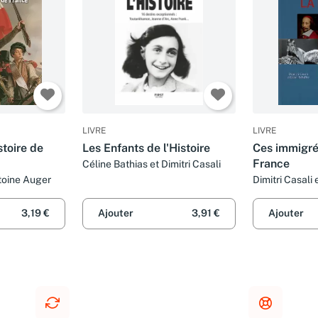
LIVRE
LIVRE
stoire de
Les Enfants de l'Histoire
Ces immigrés
France
Céline Bathias et Dimitri Casali
ntoine Auger
Dimitri Casali 
Schieffer
3,19 €
Ajouter
3,91 €
Ajouter