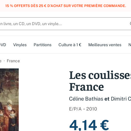
, DES POINTS, DES RÉCOMPENSES :
REJOIGNEZ GRATUITEMENT LE CLUB 
DVD
Vinyles
Partitions
Culture à 1 €
Meilleures ventes
N
e
France
Les coulisse
France
Céline Bathias
et
Dimitri 
E/P/A
2010
4,14 €