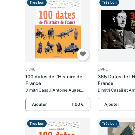
Très bon
Très bon
LIVRE
LIVRE
100 dates de l'Histoire de
365 Dates de l'H
France
France
Dimitri Casali, Antoine Auger,
Dimitri Casali et A
Raphaël Gauthey et Olivier Nadel
Ajouter
1,00 €
Ajouter
Très bon
Très bon