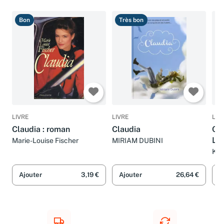
Bon
Très bon
B
LIVRE
LIVRE
LIV
Claudia : roman
Claudia
Cla
La
Marie-Louise Fischer
MIRIAM DUBINI
Kar
Ajouter
3,19 €
Ajouter
26,64 €
A