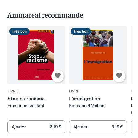
Ammareal recommande
Très bon
Très bon
T
LIVRE
LIVRE
LIV
Stop au racisme
L'immigration
Bo
l'é
Emmanuel Vaillant
Emmanuel Vaillant
Emm
Ajouter
3,19 €
Ajouter
3,19 €
A