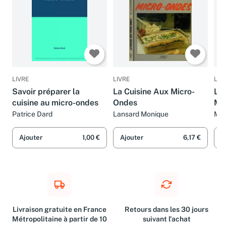
LIVRE
LIVRE
LIV
Savoir préparer la
La Cuisine Aux Micro-
LA
cuisine au micro-ondes
Ondes
MI
Patrice Dard
Lansard Monique
Mon
Ajouter
1,00 €
Ajouter
6,17 €
A
Livraison gratuite en France
Retours dans les 30 jours