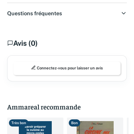
Questions fréquentes
Avis (0)
Connectez-vous pour laisser un avis
Ammareal recommande
Très bon
Bon
B