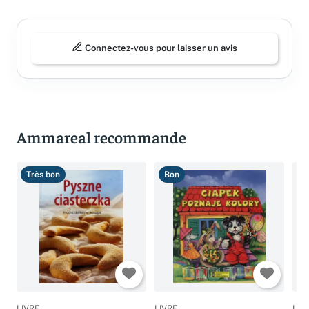
Avis (0)
Connectez-vous pour laisser un avis
Ammareal recommande
Très bon
Bon
T