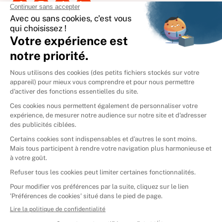
International
🇪🇸
Espagne
🇩🇪
Allemagne
🇮🇹
Italie
Donner vos livres
Ammareal © 2026