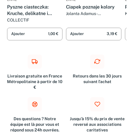
LIVRE
LIVRE
LIV
Pyszne ciasteczka:
Ciapek poznaje kolory
Po
Kruche, delikatne i
Jolanta Adamus-
Kry
Ludwikowska (ilustr.)
kuszace
COLLECTIF
Ajouter
1,00 €
Ajouter
3,19 €
A
Livraison gratuite en France
Retours dans les 30 jours
Métropolitaine à partir de 10
suivant l'achat
€
Des questions ? Notre
Jusqu'à 15% du prix de vente
équipe est là pour vous et
reversé aux associations