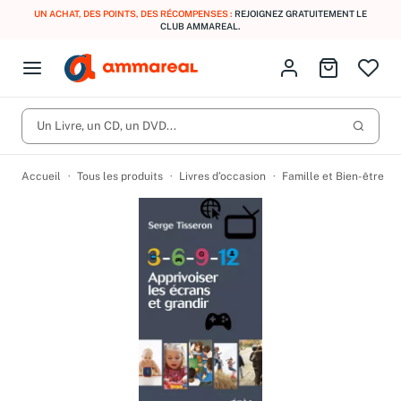
UN ACHAT, DES POINTS, DES RÉCOMPENSES :
REJOIGNEZ GRATUITEMENT LE
CLUB AMMAREAL.
Fermer le menu
Identifiez-vous
Aller au p
Open menu
Livres d’occasion
Lancer 
CD d'occasion
Un Livre, un CD, un DVD...
Produits
Catégories
DVD d'occasion
Accueil
Tous les produits
Livres d’occasion
Famille et Bien-être
Vinyles d'occasion
Partitions
Culture à 1 €
Vous n'avez pas trouvé l'article que vous cherchiez ?
Activez les notifications dans votre compte pour être alerté dès
Meilleures ventes
qu'il est en stock.
Nos engagements
Créer une alerte