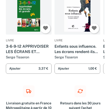
LIVRE
LIVRE
LIV
3-6-9-12 APPRIVOISER
Enfants sous influence.
Enf
LES ÉCRANS ET
Les écrans rendent-ils
Les
GRANDIR
les jeunes violents ?
les
Serge Tisseron
Serge Tisseron
Ser
Ajouter
3,37 €
Ajouter
1,00 €
A
Livraison gratuite en France
Retours dans les 30 jours
Métropolitaine à partir de 10
suivant l'achat