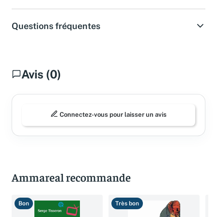
Questions fréquentes
Avis (0)
Connectez-vous pour laisser un avis
Ammareal recommande
Bon
Très bon
B