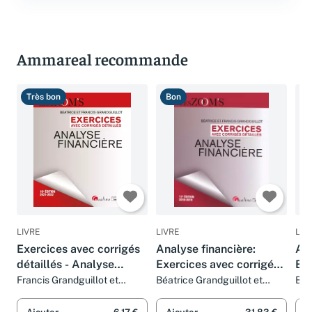
Ammareal recommande
Très bon
Bon
T
LIVRE
LIVRE
LIV
Exercices avec corrigés
Analyse financière:
Ana
détaillés - Analyse
Exercices avec corrigés
Exe
financière: 43 exercices
détaillés
dét
Francis Grandguillot et
Béatrice Grandguillot et
Béa
Béatrice Grandguillot
Francis Grandguillot
Fra
d'analyse financière avec
des corrigés détaillés