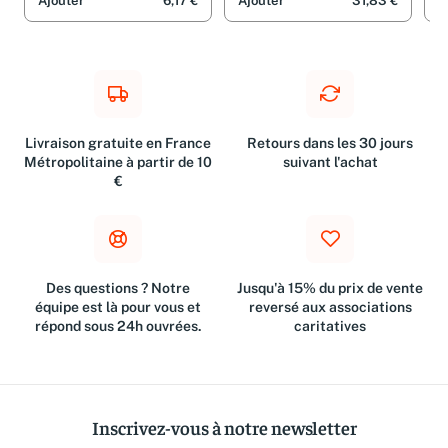
Ajouter
6,17 €
Ajouter
31,83 €
A
Livraison gratuite en France
Retours dans les 30 jours
Métropolitaine à partir de 10
suivant l'achat
€
Des questions ? Notre
Jusqu'à 15% du prix de vente
équipe est là pour vous et
reversé aux associations
répond sous 24h ouvrées.
caritatives
Inscrivez-vous à notre newsletter