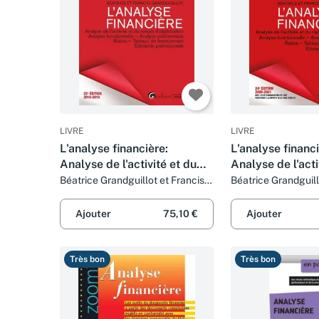
LIVRE
LIVRE
L'analyse financière:
L'analyse financi
Analyse de l'activité et du
Analyse de l'acti
risque d'exploitation,
risque d'exploita
Béatrice Grandguillot et Francis
Béatrice Grandguill
Grandguillot
Grandguillot
Analyse fonctionnelle,
Analyse fonction
Analyse patrimoniale,
Analyse patrimon
Ajouter
75,10 €
Ajouter
Ratios, Tableau de fin
- Tableaux de
Très bon
Très bon