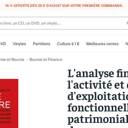
, DES POINTS, DES RÉCOMPENSES :
REJOIGNEZ GRATUITEMENT LE CLUB 
DVD
Vinyles
Partitions
Culture à 1 €
Meilleures ventes
N
rise et Bourse
Bourse et Finance
L'analyse fi
l'activité et
d'exploitati
fonctionnell
patrimoniale