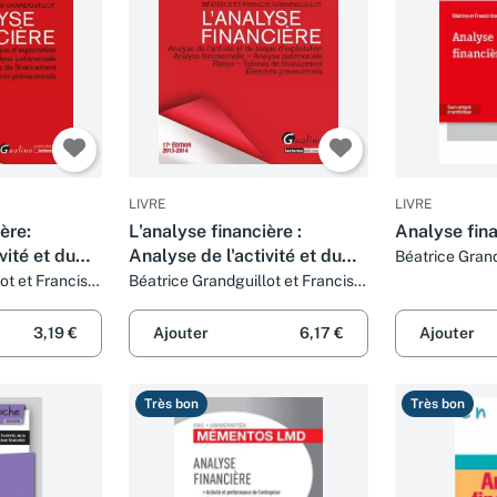
LIVRE
LIVRE
ère:
L'analyse financière :
Analyse fin
vité et du
Analyse de l'activité et du
Béatrice Grand
Grandguillot
tion,
risque d'exploitation,
ot et Francis
Béatrice Grandguillot et Francis
Grandguillot
nelle -
analyse fonctionnelle,
iale, Ratios
analyse patrimoniale, ratios,
3,19 €
Ajouter
6,17 €
Ajouter
tableau de fi
Très bon
Très bon