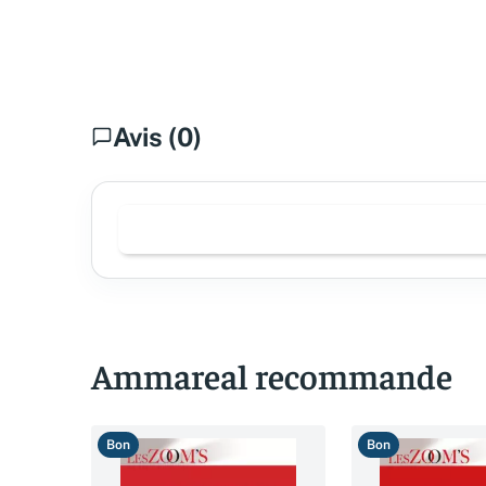
Avis (0)
Ammareal recommande
Bon
Bon