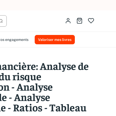
AMMAREAL.
Identifiez-vous
Aller au panier
Lancer la recherche
os engagements
Valoriser mes livres
nancière: Analyse de
 du risque
on - Analyse
e - Analyse
 - Ratios - Tableau