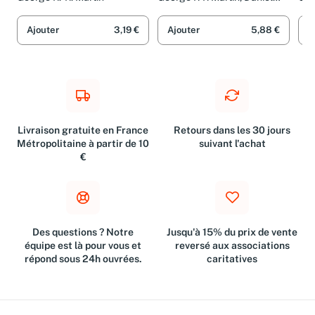
ch
George R.-R. Martin
George R-R Martin, Daniel
Geo
Abraham et Patterson
Sol
Ajouter
3,19 €
Ajouter
5,88 €
A
Livraison gratuite en France
Retours dans les 30 jours
Métropolitaine à partir de 10
suivant l'achat
€
Des questions ? Notre
Jusqu'à 15% du prix de vente
équipe est là pour vous et
reversé aux associations
répond sous 24h ouvrées.
caritatives