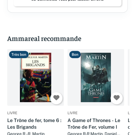
Connectez-vous pour laisser un avis
Ammareal recommande
Très bon
Bon
B
LIVRE
LIVRE
LIV
Le Trône de fer, tome 6 :
A Game of Thrones - Le
Le 
Les Brigands
Trône de Fer, volume I
of 