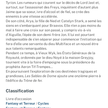
Lannister et de la fuite de son meurtrier présumé, le nain
Tyrion. Les rumeurs qui courent sur le décès de Lord Jast et,
surtout, sur l'assassinat des Freys, inquiètent d'autant plus
Jaime que sa soeur, ivre d'alcool et de fiel, se crée des
ennemis à une vitesse accélérée.
De son côté, Arya, la fille de Ned et Catelyn Stark, a semé les
siens en s'embarquant pour Braavos. Elle n'en a pas moins du
mal à faire une croix sur son passé, y compris vis-à-vis
d'Aiguille, l'épée de son demi-frère Jon. Il lui est pourtant
indispensable de s'en séparer pour commencer l'initiation qui
fera d'elle une servante du dieu Multiface et un nouvel être
aux talents remarquables.
Pendant ce temps, à Vieux Wyk, les États Généraux de la
Royauté, ordonnés par le dieu Noyé à la maison Greyjoy,
tournent vite à la foire d'empoigne sous la présidence du
prophète Aeron Tif-Trempes...
En poursuivant l'exploration de ces destinées tragiques et
grandioses,
Les Sables de Dorne
ajoute une onzième pierre à
l'édifice du
Trône de fer.
Classification
Livre d'occasion
Fantasy et Terreur
/
Cycles