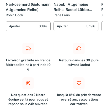
LIVRE
LIVRE
LIV
Narkosemord (Goldmann
Nabob (Allgemeine
Me
Allgemeine Reihe)
Reihe. Bastei Lübbe
Rei
Taschenbücher)
Ta
Robin Cook
Irène Frain
Jam
Ajouter
3,19 €
Ajouter
3,19 €
A
Livraison gratuite en France
Retours dans les 30 jours
Métropolitaine à partir de 10
suivant l'achat
€
Des questions ? Notre
Jusqu'à 15% du prix de vente
équipe est là pour vous et
reversé aux associations