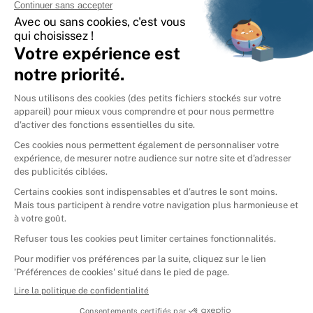
International
🇪🇸
Espagne
🇩🇪
Allemagne
🇮🇹
Italie
Donner vos livres
Ammareal © 2026