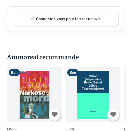
Connectez-vous pour laisser un avis
Ammareal recommande
Bon
Bon
B