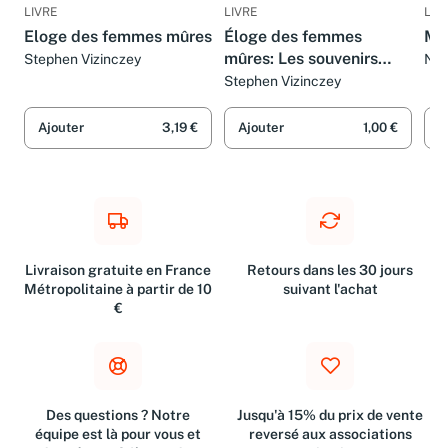
LIVRE
LIVRE
LIV
Eloge des femmes mûres
Éloge des femmes
Men
mûres: Les souvenirs
Stephen Vizinczey
Nat
Sol
amoureux d'András
Stephen Vizinczey
Vajda
Ajouter
3,19 €
Ajouter
1,00 €
A
Livraison gratuite en France
Retours dans les 30 jours
Métropolitaine à partir de 10
suivant l'achat
€
Des questions ? Notre
Jusqu'à 15% du prix de vente