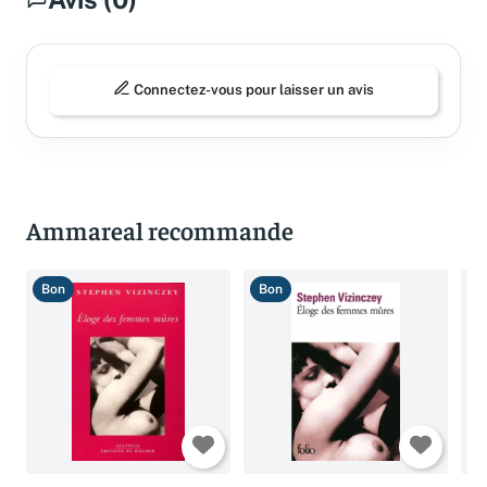
Avis (0)
Connectez-vous pour laisser un avis
Ammareal recommande
Bon
Bon
B