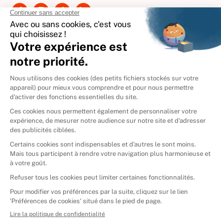
International
🇪🇸
Espagne
🇩🇪
Allemagne
🇮🇹
Italie
Donner vos livres