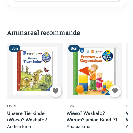
Ammareal recommande
Bon
Bon
B
LIVRE
LIVRE
LIV
Unsere Tierkinder
Wieso? Weshalb?
Wi
(Wieso? Weshalb?
Warum? junior, Band 31:
War
Warum? junior, Band 15)
Formen und Gegensätze
De
Andrea Erne
Andrea Erne
Ang
Wes