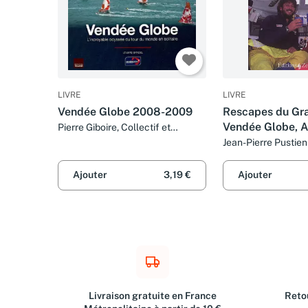
LIVRE
LIVRE
Vendée Globe 2008-2009
Rescapes du Gr
Vendée Globe, 
Pierre Giboire, Collectif et
Philippe de Villers
Alone. les Secre
Jean-Pierre Pustien
Damiola
Sauvetages de 
Ajouter
3,19 €
Ajouter
Livraison gratuite en France
Retou