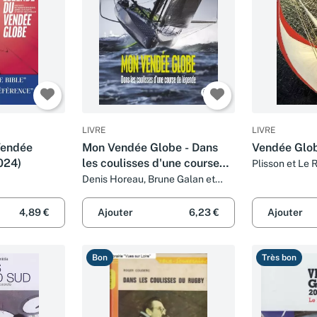
LIVRE
LIVRE
Vendée
Mon Vendée Globe - Dans
Vendée Glo
024)
les coulisses d'une course
Plisson et Le 
de legende
Denis Horeau, Brune Galan et
Isabelle Autissier
4,89 €
Ajouter
6,23 €
Ajouter
Bon
Très bon