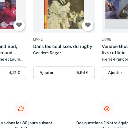
LIVRE
LIVRE
and Sud,
Dans les coulisses du rugby
Vendée Glob
Around
livre officiel
Couderc Roger
ts des
ne et Laura
Pierre-Franço
Légende
4,21 €
Ajouter
5,94 €
Ajouter
rs dans les 30 jours suivant
Des questions ? Notre équip