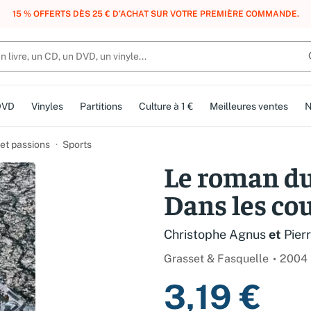
, DES POINTS, DES RÉCOMPENSES :
REJOIGNEZ GRATUITEMENT LE CLUB 
DVD
Vinyles
Partitions
Culture à 1 €
Meilleures ventes
N
 et passions
Sports
Le roman du
Dans les cou
Christophe Agnus
et
Pier
Grasset & Fasquelle
2004
3,19 €