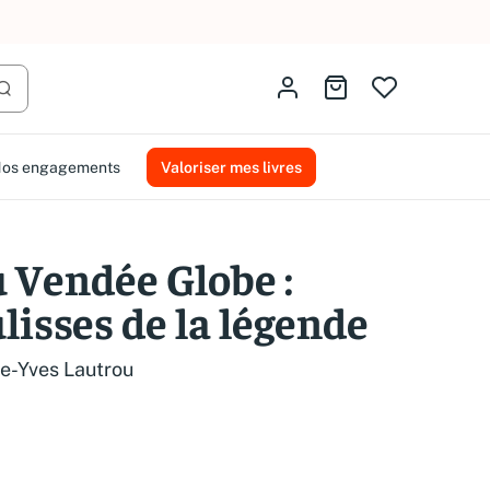
AMMAREAL.
Identifiez-vous
Aller au panier
Lancer la recherche
os engagements
Valoriser mes livres
 Vendée Globe :
lisses de la légende
re-Yves Lautrou