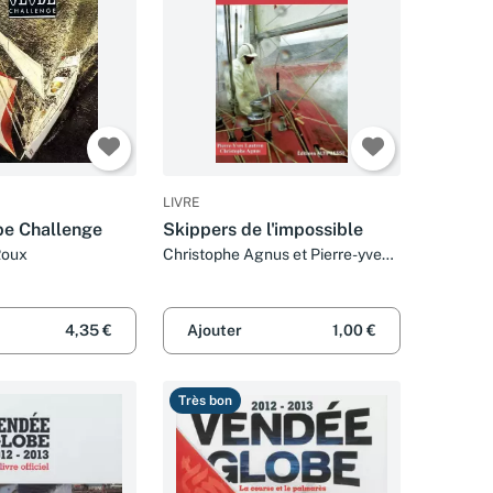
LIVRE
be Challenge
Skippers de l'impossible
Roux
Christophe Agnus et Pierre-yves
Lautrou
4,35 €
Ajouter
1,00 €
Très bon