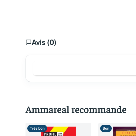
Avis (0)
Ammareal recommande
Très bon
Bon