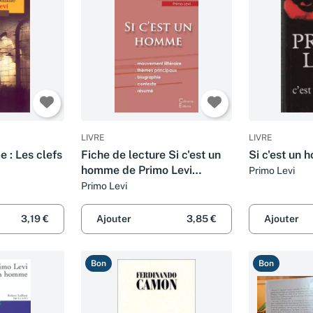
LIVRE
LIVRE
e : Les clefs
Fiche de lecture Si c'est un
Si c'est un
homme de Primo Levi
Primo Levi
(Analyse littéraire de
Primo Levi
référence et résumé
complet)
3,19 €
Ajouter
3,85 €
Ajouter
Bon
Bon