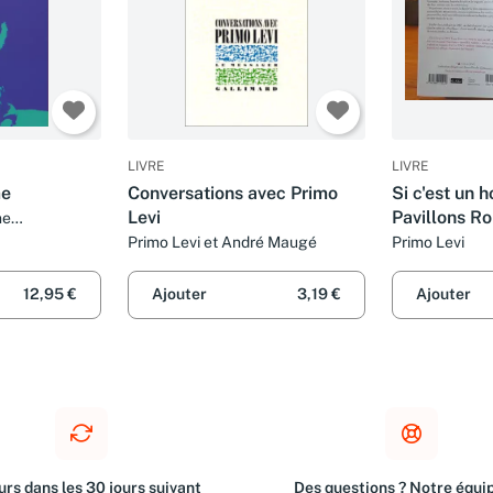
LIVRE
LIVRE
me
Conversations avec Primo
Si c'est un 
Levi
Pavillons Ro
ne
1996
Primo Levi et André Maugé
Primo Levi
12,95 €
Ajouter
3,19 €
Ajouter
rs dans les 30 jours suivant
Des questions ? Notre équip