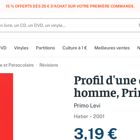
, DES POINTS, DES RÉCOMPENSES :
REJOIGNEZ GRATUITEMENT LE CLUB 
DVD
Vinyles
Partitions
Culture à 1 €
Meilleures ventes
N
e et Parascolaire
Révisions
Profil d'une 
homme, Pri
Primo Levi
Hatier
2001
3,19 €