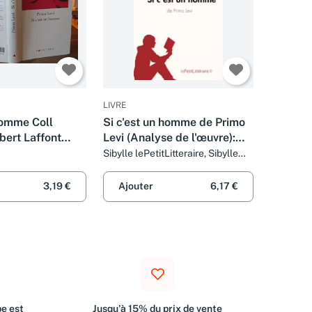
LIVRE
homme Coll
Si c'est un homme de Primo
bert Laffont
Levi (Analyse de l'œuvre):
Analyse complète et résumé
Sibylle lePetitLitteraire, Sibylle
Greindl et Alexandre Randal
détaillé de l'oeuvre
3,19 €
Ajouter
6,17 €
e est
Jusqu'à 15% du prix de vente