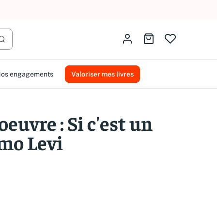
AMMAREAL.
Identifiez-vous
Aller au panier
Lancer la recherche
os engagements
Valoriser mes livres
oeuvre : Si c'est un
mo Levi