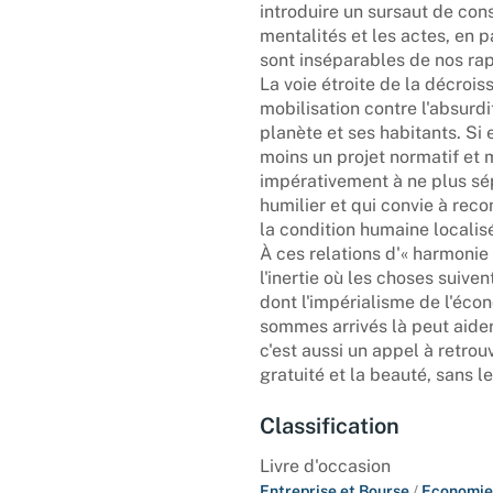
introduire un sursaut de cons
mentalités et les actes, en p
sont inséparables de nos ra
La voie étroite de la décroi
mobilisation contre l'absurdi
planète et ses habitants. Si 
moins un projet normatif et 
impérativement à ne plus sé
humilier et qui convie à rec
la condition humaine localisée
À ces relations d'« harmonie 
l'inertie où les choses suive
dont l'impérialisme de l'éco
sommes arrivés là peut aider
c'est aussi un appel à retrouv
gratuité et la beauté, sans 
Classification
Livre d'occasion
Entreprise et Bourse
/
Economie