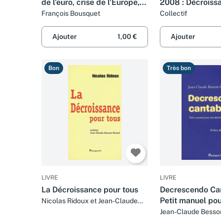
de l'euro, crise de l'Europe,
2008 : Décroiss
crise de la solidarité ?
utopie
François Bousquet
Collectif
Ajouter
1,00 €
Ajouter
Bon
Très bon
LIVRE
LIVRE
La Décroissance pour tous
Decrescendo Can
Petit manuel po
Nicolas Ridoux et Jean-Claude
Besson-Girard
décroissance h
Jean-Claude Besson