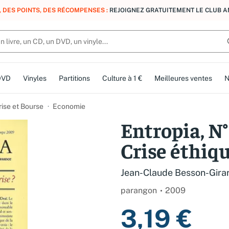
, DES POINTS, DES RÉCOMPENSES :
REJOIGNEZ GRATUITEMENT LE CLUB 
DVD
Vinyles
Partitions
Culture à 1 €
Meilleures ventes
N
rise et Bourse
Economie
Entropia, N°
Crise éthiqu
Jean-Claude Besson-Gira
parangon
2009
3,19 €