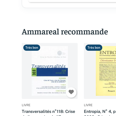
Ammareal recommande
Très bon
Très bon
LIVRE
LIVRE
Transversalités n°118: Crise
Entropia, N° 4, 