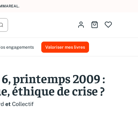
AMMAREAL.
Identifiez-vous
Aller au panier
Lancer la recherche
os engagements
Valoriser mes livres
 6, printemps 2009 :
e, éthique de crise ?
rd
et
Collectif