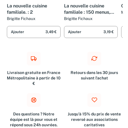
LIVRE
LIVRE
LIV
La nouvelle cuisine
La nouvelle cuisine
Cui
familiale. : 2
familiale : 150 menus,
Mar
300 recettes pour le
Brigitte Fichaux
Brigitte Fichaux
printemps
Ajouter
3,49 €
Ajouter
3,19 €
A
Livraison gratuite en France
Retours dans les 30 jours
Métropolitaine à partir de 10
suivant l'achat
€
Des questions ? Notre
Jusqu'à 15% du prix de vente
équipe est là pour vous et
reversé aux associations