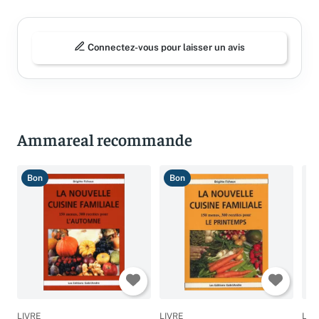
Connectez-vous pour laisser un avis
Ammareal recommande
Bon
Bon
T