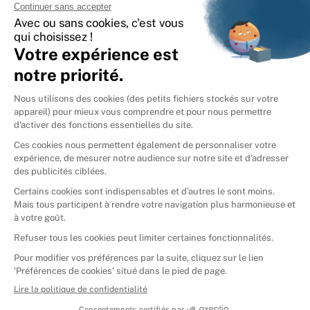
International
🇪🇸
Espagne
🇩🇪
Allemagne
🇮🇹
Italie
Donner vos livres
Ammareal © 2026