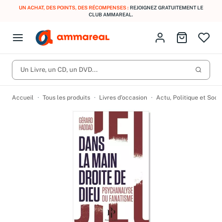
UN ACHAT, DES POINTS, DES RÉCOMPENSES :
REJOIGNEZ GRATUITEMENT LE
CLUB AMMAREAL.
Fermer le menu
Identifiez-vous
Aller au p
Open menu
Livres d’occasion
Lancer 
CD d'occasion
Un Livre, un CD, un DVD...
Produits
Catégories
DVD d'occasion
Accueil
Tous les produits
Livres d’occasion
Actu, Politique et Soci
Vinyles d'occasion
Partitions
Culture à 1 €
Vous n'avez pas trouvé l'article que vous cherchiez ?
Activez les notifications dans votre compte pour être alerté dès
Meilleures ventes
qu'il est en stock.
Nos engagements
Créer une alerte