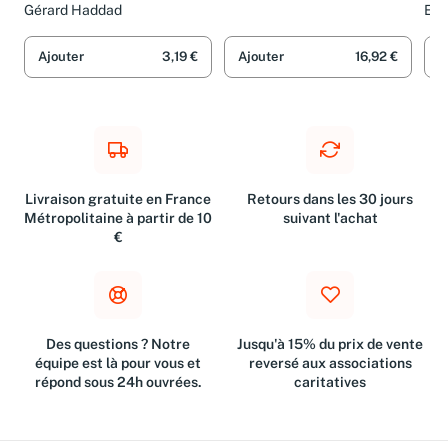
Zrehen et Corinne Enaudeau
Mit
Gérard Haddad
Emm
dro
Ajouter
3,19 €
Ajouter
16,92 €
A
Livraison gratuite en France
Retours dans les 30 jours
Métropolitaine à partir de 10
suivant l'achat
€
Des questions ? Notre
Jusqu'à 15% du prix de vente
équipe est là pour vous et
reversé aux associations
répond sous 24h ouvrées.
caritatives