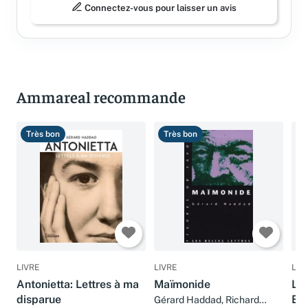
Connectez-vous pour laisser un avis
Ammareal recommande
Très bon
Très bon
B
LIVRE
LIVRE
LIV
Antonietta: Lettres à ma
Maïmonide
La 
disparue
Enq
Gérard Haddad, Richard