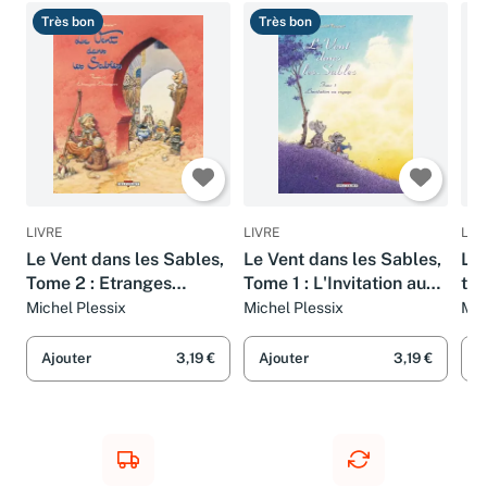
Très bon
Très bon
B
LIVRE
LIVRE
LIV
Le Vent dans les Sables,
Le Vent dans les Sables,
Le 
Tome 2 : Etranges
Tome 1 : L'Invitation au
tom
Etrangers
Voyage
bel
Michel Plessix
Michel Plessix
Mic
Gr
Ajouter
3,19 €
Ajouter
3,19 €
A