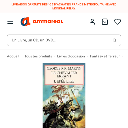
LIVRAISON GRATUITE DÈS 10 € D'ACHAT EN FRANCE MÉTROPOLITAINE AVEC
MONDIAL RELAY
.
Fermer le menu
Identifiez-vous
Aller au p
Open menu
Livres d’occasion
Lancer 
CD d'occasion
Un Livre, un CD, un DVD...
Produits
Catégories
DVD d'occasion
Accueil
Tous les produits
Livres d’occasion
Fantasy et Terreur
C
Vinyles d'occasion
Partitions
Culture à 1 €
Vous n'avez pas trouvé l'article que vous cherchiez ?
Activez les notifications dans votre compte pour être alerté dès
Meilleures ventes
qu'il est en stock.
Nos engagements
Créer une alerte