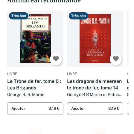
Très bon
Très bon
B
LIVRE
LIVRE
LIV
Le Trône de fer, tome 6 :
Les dragons de meereen
Le 
Les Brigands
le trone de fer, tome 14
of 
Les
George R.-R. Martin
George R-R Martin et Patrick
Geo
Marcel
Sol
Ajouter
3,19 €
Ajouter
3,19 €
A