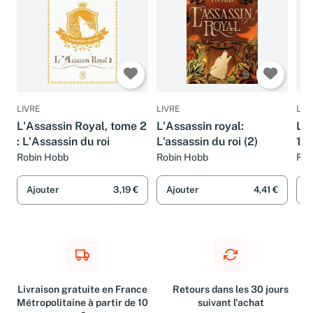
LIVRE
LIVRE
LIV
L'Assassin Royal, tome 2
L'Assassin royal:
L'A
: L'Assassin du roi
L'assassin du roi (2)
12 
Robin Hobb
Robin Hobb
Rob
Ajouter
3,19 €
Ajouter
4,41 €
A
Livraison gratuite en France
Retours dans les 30 jours
Métropolitaine à partir de 10
suivant l'achat