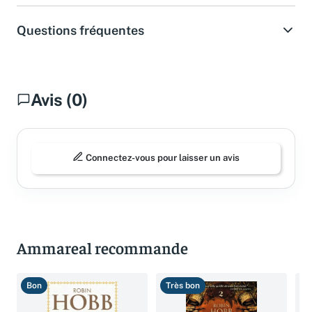
Questions fréquentes
Avis (0)
Connectez-vous pour laisser un avis
Ammareal recommande
Bon
Très bon
T