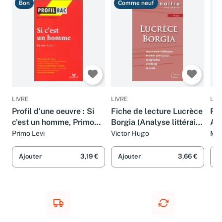
Bon
Comme neuf
T
LIVRE
LIVRE
LIV
Profil d'une oeuvre : Si
Fiche de lecture Lucrèce
Fic
c'est un homme, Primo
Borgia (Analyse littéraire
Am
Levi
de référence et résumé
(An
Primo Levi
Victor Hugo
Mol
complet)
réf
co
Ajouter
3,19 €
Ajouter
3,66 €
A