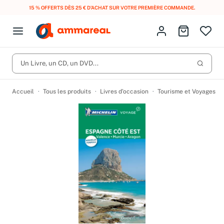
15 % OFFERTS DÈS 25 € D’ACHAT SUR VOTRE PREMIÈRE COMMANDE.
Fermer le menu
Identifiez-vous
Aller au p
Open menu
Livres d’occasion
Lancer 
Un Livre, un CD, un DVD...
CD d'occasion
Produits
Catégories
DVD d'occasion
Accueil
Tous les produits
Livres d’occasion
Tourisme et Voyages
Vinyles d'occasion
Partitions
Culture à 1 €
Vous n'avez pas trouvé l'article que vous cherchiez ?
Activez les notifications dans votre compte pour être alerté dès
Meilleures ventes
qu'il est en stock.
Nos engagements
Créer une alerte