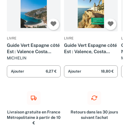
LIVRE
LIVRE
LIV
Guide Vert Espagne côté
Guide Vert Espagne côté
GU
Est : Valence Costa
Est : Valence, Costa
NO
Blanca Baléares Aragon
Blanca, Aragon,
AT
MICHELIN
MI
Saragosse
Ajouter
6,27 €
Ajouter
18,80 €
A
Livraison gratuite en France
Retours dans les 30 jours
Métropolitaine à partir de 10
suivant l'achat
€