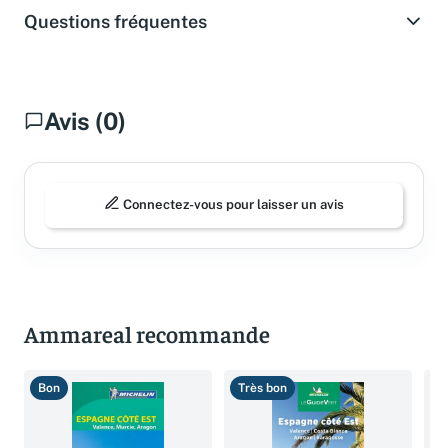
Questions fréquentes
Avis (0)
Connectez-vous pour laisser un avis
Ammareal recommande
Bon
Très bon
B