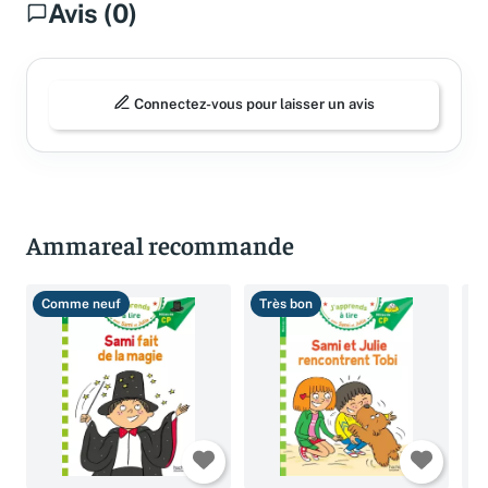
Avis (0)
Connectez-vous pour laisser un avis
Ammareal recommande
Comme neuf
Très bon
B