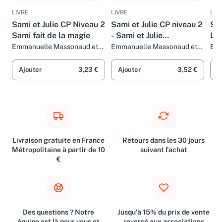
LIVRE
LIVRE
LIV
Sami et Julie CP Niveau 2
Sami et Julie CP niveau 2
Sam
Sami fait de la magie
- Sami et Julie
Le 
rencontrent Tobi
Jul
Emmanuelle Massonaud et
Emmanuelle Massonaud et
Emm
Thérèse Bonté
Thérèse Bonté
Thé
Ajouter
3,23 €
Ajouter
3,52 €
A
Livraison gratuite en France
Retours dans les 30 jours
Métropolitaine à partir de 10
suivant l'achat
€
Des questions ? Notre
Jusqu'à 15% du prix de vente