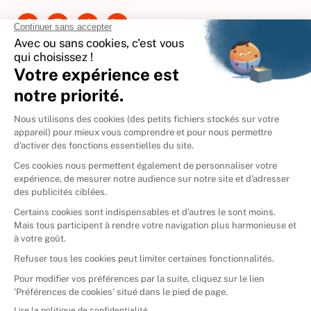
Contactez-nous
International
🇪🇸
Espagne
🇩🇪
Allemagne
🇮🇹
Italie
Donner vos livres