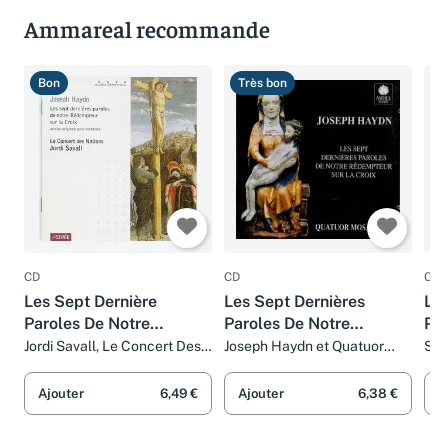
Ammareal recommande
Bon
Très bon
B
CD
CD
CD
Les Sept Dernière
Les Sept Dernières
Les
Paroles De Notre
Paroles De Notre
Par
Rédempteur Sur La
Rédempteur Sur La Croix
Jordi Savall, Le Concert Des
Joseph Haydn et Quatuor
San
Nations et Joseph Haydn
Mosaïques
Cha
Croix. Version Originale
Lau
Pour Orchestre
Ajouter
6,49 €
Ajouter
6,38 €
A
Hay
Aka