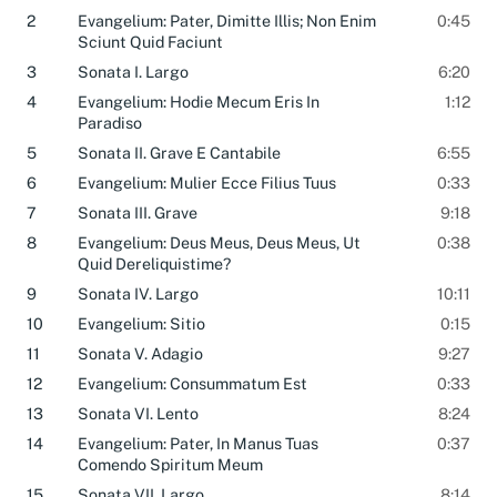
1
L'Introduzione. Maestoso Ed Adagio
6:21
2
Evangelium: Pater, Dimitte Illis; Non Enim
0:45
Sciunt Quid Faciunt
3
Sonata I. Largo
6:20
4
Evangelium: Hodie Mecum Eris In
1:12
Paradiso
5
Sonata II. Grave E Cantabile
6:55
6
Evangelium: Mulier Ecce Filius Tuus
0:33
7
Sonata III. Grave
9:18
8
Evangelium: Deus Meus, Deus Meus, Ut
0:38
Quid Dereliquistime?
9
Sonata IV. Largo
10:11
10
Evangelium: Sitio
0:15
11
Sonata V. Adagio
9:27
12
Evangelium: Consummatum Est
0:33
13
Sonata VI. Lento
8:24
14
Evangelium: Pater, In Manus Tuas
0:37
Comendo Spiritum Meum