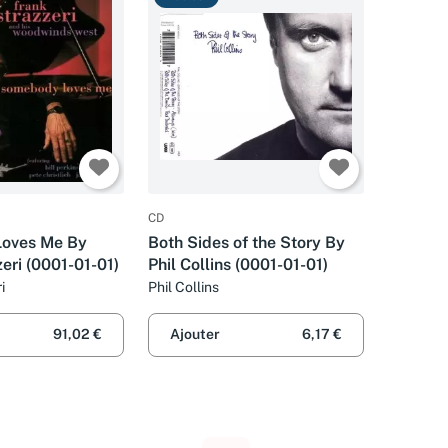
CD
oves Me By
Both Sides of the Story By
eri (0001-01-01)
Phil Collins (0001-01-01)
i
Phil Collins
91,02 €
Ajouter
6,17 €