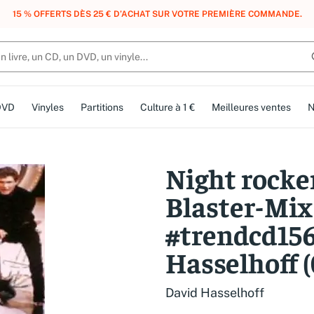
, DES POINTS, DES RÉCOMPENSES :
REJOIGNEZ GRATUITEMENT LE CLUB 
DVD
Vinyles
Partitions
Culture à 1 €
Meilleures ventes
N
Night rocker 
Blaster-Mix 
#trendcd156
Hasselhoff 
David Hasselhoff