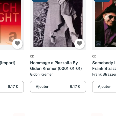
CD
CD
[Import]
Hommage a Piazzolla By
Somebody L
Gidon Kremer (0001-01-01)
Frank Strazz
Gidon Kremer
Frank Strazzer
6,17 €
Ajouter
6,17 €
Ajouter