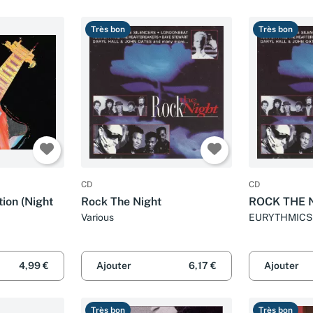
Très bon
Très bon
CD
CD
ion (Night
Rock The Night
ROCK THE 
Various
EURYTHMICS 
- LONDONBE
4,99 €
Ajouter
6,17 €
Ajouter
Très bon
Très bon