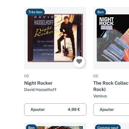
Très bon
Bon
CD
CD
Night Rocker
The Rock Collect
Rock)
David Hasselhoff
Various
Ajouter
4,99 €
Ajouter
Bon
Comme neuf