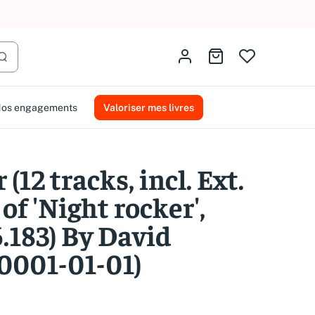
AMMAREAL.
Identifiez-vous
Aller au panier
Lancer la recherche
os engagements
Valoriser mes livres
(12 tracks, incl. Ext.
of 'Night rocker',
.183) By David
(0001-01-01)