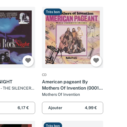
Très bon
CD
NIGHT
American pageant By
Mothers Of Invention (0001-
- THE SILENCERS
AT
01-01)
Mothers Of Invention
6,17 €
Ajouter
4,99 €
Très bon