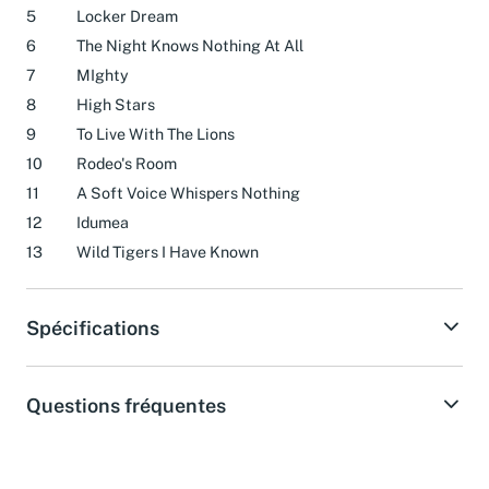
5
Locker Dream
6
The Night Knows Nothing At All
7
MIghty
8
High Stars
9
To Live With The Lions
10
Rodeo's Room
11
A Soft Voice Whispers Nothing
12
Idumea
13
Wild Tigers I Have Known
Spécifications
Questions fréquentes