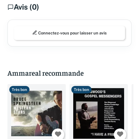
Avis (0)
Connectez-vous pour laisser un avis
Ammareal recommande
Très bon
Très bon
B