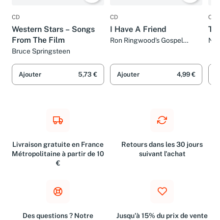
CD
CD
CD
Western Stars – Songs
I Have A Friend
Th
From The Film
Ron Ringwood's Gospel
Nek
Messengers
Bruce Springsteen
Ajouter
5,73 €
Ajouter
4,99 €
A
Livraison gratuite en France
Retours dans les 30 jours
Métropolitaine à partir de 10
suivant l'achat
€
Des questions ? Notre
Jusqu'à 15% du prix de vente