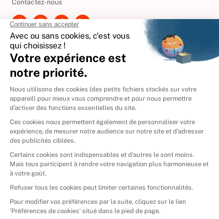
Contactez-nous
International
🇪🇸
Espagne
🇩🇪
Allemagne
🇮🇹
Italie
Donner vos livres