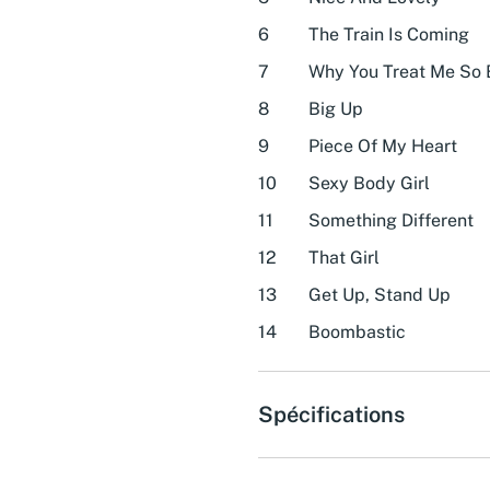
6
The Train Is Coming
7
Why You Treat Me So
8
Big Up
9
Piece Of My Heart
10
Sexy Body Girl
11
Something Different
12
That Girl
13
Get Up, Stand Up
14
Boombastic
Spécifications