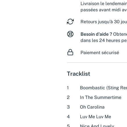
Livraison le lendemai
passées avant midi a
Retours jusqu'à 30 jou
Besoin d'aide ?
Obtene
dans les 24 heures pe
Paiement sécurisé
Tracklist
1
Boombastic (Sting Re
2
In The Summertime
3
Oh Carolina
4
Luv Me Luv Me
5
Nice And Lovely