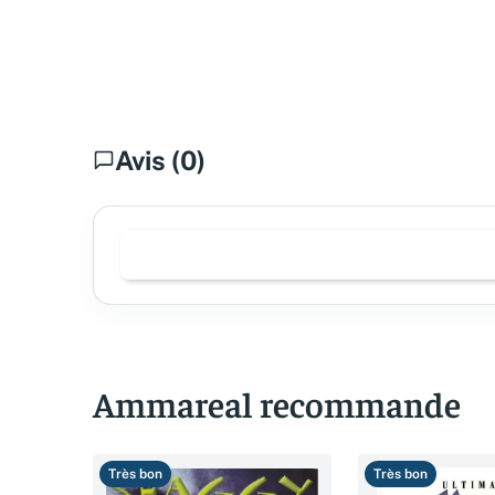
Avis (0)
Ammareal recommande
Très bon
Très bon