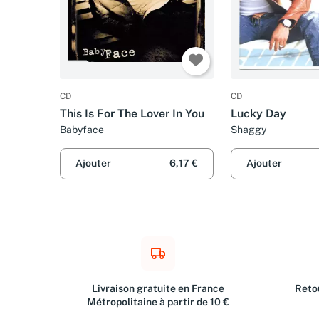
CD
CD
This Is For The Lover In You
Lucky Day
Babyface
Shaggy
Ajouter
6,17 €
Ajouter
Livraison gratuite en France
Retou
Métropolitaine à partir de 10 €