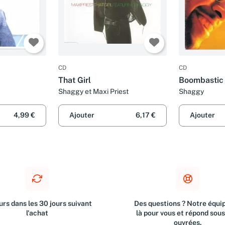
CD
CD
That Girl
Boombastic
Shaggy et Maxi Priest
Shaggy
4,99 €
Ajouter
6,17 €
Ajouter
rs dans les 30 jours suivant
Des questions ? Notre équip
l'achat
là pour vous et répond sou
ouvrées.