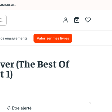
AMMAREAL.
Identifiez-vous
Aller au panier
Lancer la recherche
os engagements
Valoriser mes livres
ver (The Best Of
t 1)
Être alerté