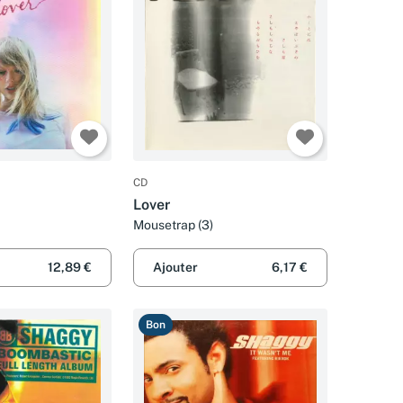
CD
Lover
Mousetrap (3)
12,89 €
Ajouter
6,17 €
Bon