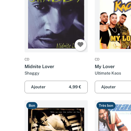
CD
CD
Midnite Lover
My Lover
Shaggy
Ultimate Kaos
Ajouter
4,99 €
Ajouter
Bon
Très bon