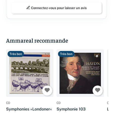
Connectez-vous pour laisser un avis
Ammareal recommande
Très bon
Très bon
B
CD
CD
CD
Symphonies »Londoner«
Symphonie 103
Lo