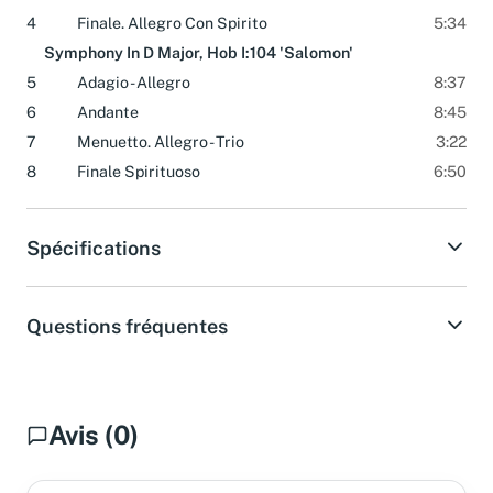
3
Menuet - Trio
3:55
4
Finale. Allegro Con Spirito
5:34
Symphony In D Major, Hob I:104 'Salomon'
5
Adagio - Allegro
8:37
6
Andante
8:45
7
Menuetto. Allegro - Trio
3:22
8
Finale Spirituoso
6:50
Spécifications
Questions fréquentes
Avis (0)