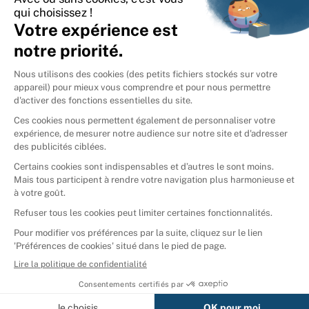
International
🇪🇸
Espagne
🇩🇪
Allemagne
🇮🇹
Italie
Donner vos livres
Ammareal © 2026
Afficher tous les résultats