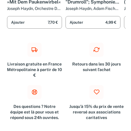
»Mit Dem Paukenwirbel«
"Drumroll"; Symphonie
(V
104 "London"
103
Joseph Haydn, Orchestre De
Joseph Haydn, Adam Fischer
Jos
Chambre De Lausanne et
(2) et Austro-Hungarian
Mus
Jesús López-Cobos
Haydn Orchestra
Hic
Ajouter
7,70 €
Ajouter
4,99 €
A
Livraison gratuite en France
Retours dans les 30 jours
Métropolitaine à partir de 10
suivant l'achat
€
Des questions ? Notre
Jusqu'à 15% du prix de vente
équipe est là pour vous et
reversé aux associations
répond sous 24h ouvrées.
caritatives