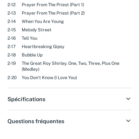
2-11
A Sugar
2-12
Prayer From The Priest (Part 1)
2-13
Prayer From The Priest (Part 2)
2-14
When You Are Young
2-15
Melody Street
2-16
Tell You
2-17
Heartbreaking Gipsy
2-18
Bubble Up
2-19
The Great Roy Shirley. One, Two, Three, Plus One
(Medley)
2-20
You Don't Know (I Love You)
Spécifications
Questions fréquentes