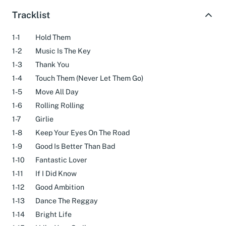
Tracklist
1-1
Hold Them
1-2
Music Is The Key
1-3
Thank You
1-4
Touch Them (Never Let Them Go)
1-5
Move All Day
1-6
Rolling Rolling
1-7
Girlie
1-8
Keep Your Eyes On The Road
1-9
Good Is Better Than Bad
1-10
Fantastic Lover
1-11
If I Did Know
1-12
Good Ambition
1-13
Dance The Reggay
1-14
Bright Life