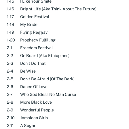
1-15
I Like Your Smile
1-16
Bright Life (Aka Think About The Future)
1-17
Golden Festival
1-18
My Bride
1-19
Flying Reggay
1-20
Prophecy Fulfilling
2-1
Freedom Festival
2-2
On Board (Aka Ethiopians)
2-3
Don't Do That
2-4
Be Wise
2-5
Don't Be Afraid (Of The Dark)
2-6
Dance Of Love
2-7
Who God Bless No Man Curse
2-8
More Black Love
2-9
Wonderful People
2-10
Jamaican Girls