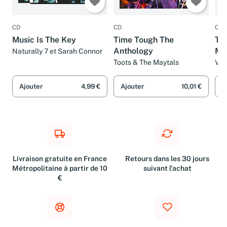
CD
CD
CD
Music Is The Key
Time Tough The
Th
Anthology
Mus
Naturally 7 et Sarah Connor
Toots & The Maytals
Var
Ajouter
4,99 €
Ajouter
10,01 €
A
Livraison gratuite en France
Retours dans les 30 jours
Métropolitaine à partir de 10
suivant l'achat
€