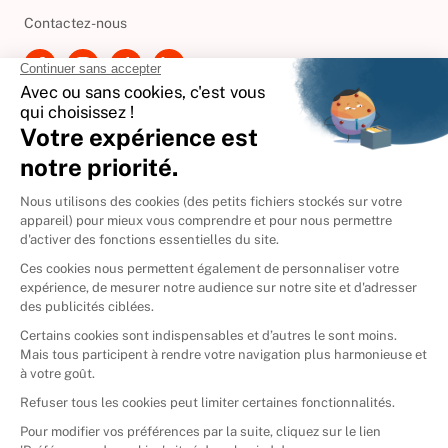
Besoin d'aide ?
Contactez-nous
International
🇪🇸
Espagne
🇩🇪
Allemagne
🇮🇹
Italie
Donner vos livres