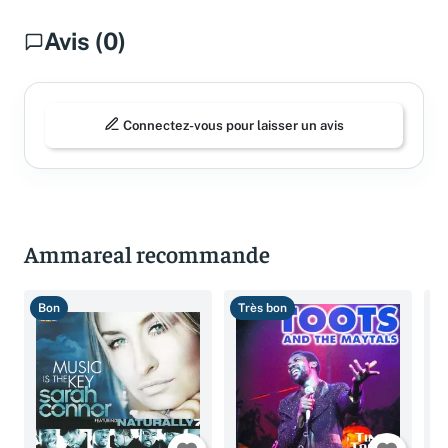
Avis (0)
Connectez-vous pour laisser un avis
Ammareal recommande
Bon
Très bon
B