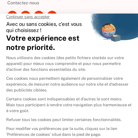
Contactez-nous
International
🇪🇸
Espagne
🇩🇪
Allemagne
🇮🇹
Italie
Donner vos livres