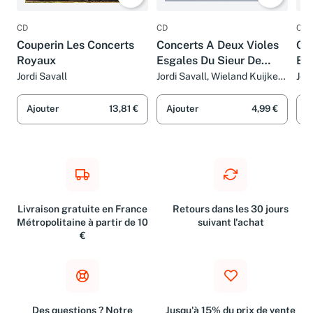
CD
CD
CD
Couperin Les Concerts
Concerts A Deux Violes
Con
Royaux
Esgales Du Sieur De
Esg
Sainte Colombe
Sai
Jordi Savall
Jordi Savall, Wieland Kuijken
Jor
et Jean de Sainte-Colombe
et 
Ajouter
13,81 €
Ajouter
4,99 €
A
Livraison gratuite en France
Retours dans les 30 jours
Métropolitaine à partir de 10
suivant l'achat
€