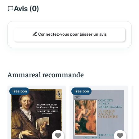
Avis (0)
Connectez-vous pour laisser un avis
Ammareal recommande
Très bon
Très bon
B